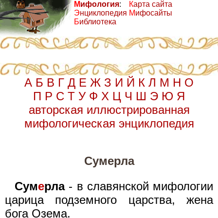
М
ифология
:
К
арта сайта
Э
нциклопедия
М
ифосайты
Б
иблиотека
А
Б
В
Г
Д
Е
Ж
З
И
Й
К
Л
М
Н
О
П
Р
С
Т
У
Ф
Х
Ц
Ч
Ш
Э
Ю
Я
авторская иллюстрированная
мифологическая энциклопедия
Сумерла
Сум
е
рла
- в славянской мифологии
царица подземного царства, жена
бога Озема.