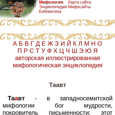
М
ифология
:
К
арта сайта
Э
нциклопедия
М
ифосайты
Б
иблиотека
А
Б
В
Г
Д
Е
Ж
З
И
Й
К
Л
М
Н
О
П
Р
С
Т
У
Ф
Х
Ц
Ч
Ш
Э
Ю
Я
авторская иллюстрированная
мифологическая энциклопедия
Таавт
Та
а
вт
- в западносемитской
мифологии бог мудрости,
покровитель письменности; этот