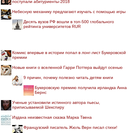
поступали абитуриенты-2018
Небесную механику предлагают изучать с помощью игры
Десять вузов РФ вошли в топ-500 глобального
рейтинга университетов RUR
Комикс впервые в истории попал в лонг-лист Букеровской
премии
Новые книги о вселенной Гарри Поттера выйдут осенью
9 причин, почему полезно читать детям книги
Букеровскую премию получила ирландка Анна
Бернс
Ученые установили истинного автора пьесы,
приписываемой Шекспиру
Издана неизвестная сказка Марка Твена
Французский писатель Жюль Верн писал стихи!