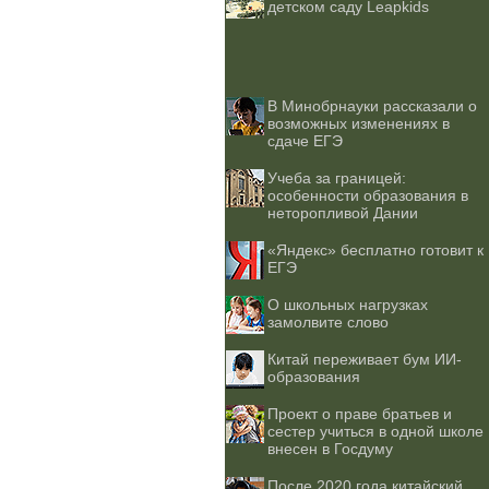
детском саду Leapkids
В Минобрнауки рассказали о
возможных изменениях в
сдаче ЕГЭ
Учеба за границей:
особенности образования в
неторопливой Дании
«Яндекс» бесплатно готовит к
ЕГЭ
О школьных нагрузках
замолвите слово
Китай переживает бум ИИ-
образования
Проект о праве братьев и
сестер учиться в одной школе
внесен в Госдуму
После 2020 года китайский