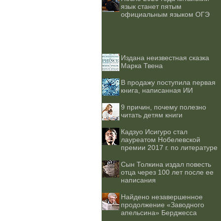
язык станет пятым
официальным языком ОГЭ
Издана неизвестная сказка
Марка Твена
В продажу поступила первая
книга, написанная ИИ
9 причин, почему полезно
читать детям книги
Кадзуо Исигуро стал
лауреатом Нобелевской
премии 2017 г. по литературе
Сын Толкина издал повесть
отца через 100 лет после ее
написания
Найдено незавершенное
продолжение «Заводного
апельсина» Берджесса