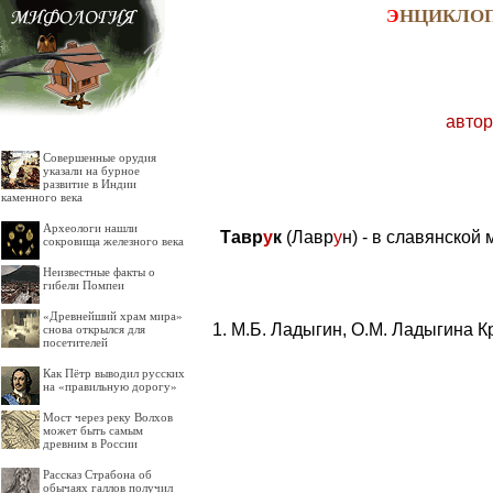
Э
НЦИКЛО
автор
Совершенные орудия
указали на бурное
развитие в Индии
каменного века
Археологи нашли
Тавр
у
к
(Лавр
у
н) - в славянской
сокровища железного века
Неизвестные факты о
гибели Помпеи
«Древнейший храм мира»
М.Б. Ладыгин, О.М. Ладыгина К
снова открылся для
посетителей
Как Пётр выводил русских
на «правильную дорогу»
Мост через реку Волхов
может быть самым
древним в России
Рассказ Страбона об
обычаях галлов получил