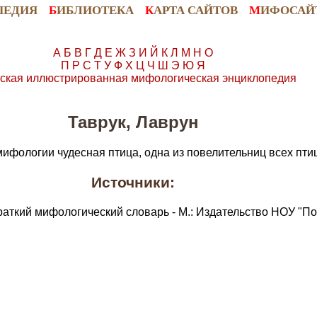
ПЕДИЯ
Б
ИБЛИОТЕКА
К
АРТА САЙТОВ
М
ИФОСАЙ
А
Б
В
Г
Д
Е
Ж
З
И
Й
К
Л
М
Н
О
П
Р
С
Т
У
Ф
Х
Ц
Ч
Ш
Э
Ю
Я
ская иллюстрированная мифологическая энциклопедия
Таврук, Лаврун
 мифологии чудесная птица, одна из повелительниц всех пти
Источники:
раткий мифологический словарь - М.: Издательство НОУ "По