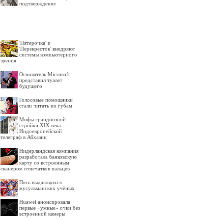
подтверждение
'Пятерочка' и
'Перекресток' внедряют
системы компьютерного
зрения
Основатель Microsoft
представил туалет
будущего
Голосовые помощники
стали читать по губам
Мифы грандиозной
стройки XIX века:
Индоевропейский
телеграф в Абхазии
Нидерландская компания
разработала банковскую
карту со встроенным
сканером отпечатков пальцев
Пять выдающихся
мусульманских учёных
Huawei анонсировала
первые «умные» очки без
встроенной камеры