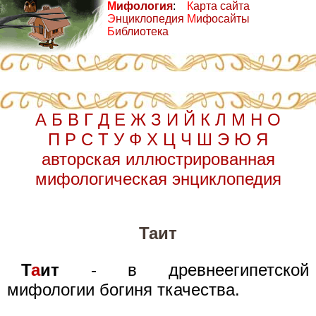
М
ифология
:
К
арта сайта
Э
нциклопедия
М
ифосайты
Б
иблиотека
А
Б
В
Г
Д
Е
Ж
З
И
Й
К
Л
М
Н
О
П
Р
С
Т
У
Ф
Х
Ц
Ч
Ш
Э
Ю
Я
авторская иллюстрированная
мифологическая энциклопедия
Таит
Т
а
ит
- в древнеегипетской
мифологии богиня ткачества.