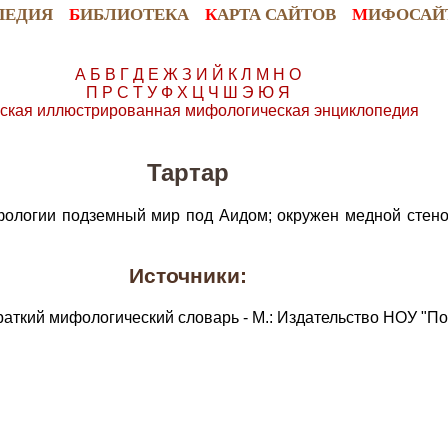
ПЕДИЯ
Б
ИБЛИОТЕКА
К
АРТА САЙТОВ
М
ИФОСАЙ
А
Б
В
Г
Д
Е
Ж
З
И
Й
К
Л
М
Н
О
П
Р
С
Т
У
Ф
Х
Ц
Ч
Ш
Э
Ю
Я
ская иллюстрированная мифологическая энциклопедия
Тартар
фологии подземный мир под Аидом; окружен медной стено
Источники:
раткий мифологический словарь - М.: Издательство НОУ "По