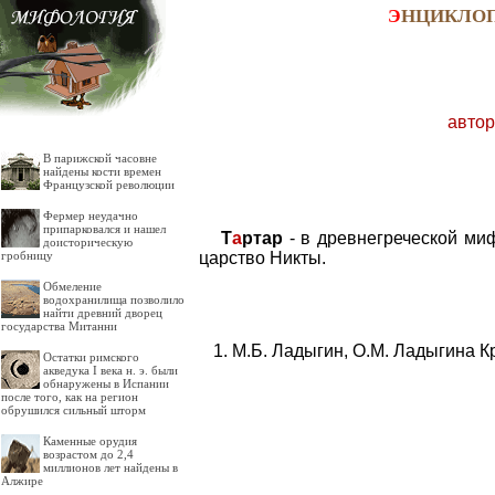
Э
НЦИКЛО
автор
В парижской часовне
найдены кости времен
Французской революции
Фермер неудачно
припарковался и нашел
Т
а
ртар
- в древнегреческой ми
доисторическую
царство Никты.
гробницу
Обмеление
водохранилища позволило
найти древний дворец
государства Митанни
М.Б. Ладыгин, О.М. Ладыгина К
Остатки римского
акведука I века н. э. были
обнаружены в Испании
после того, как на регион
обрушился сильный шторм
Каменные орудия
возрастом до 2,4
миллионов лет найдены в
Алжире