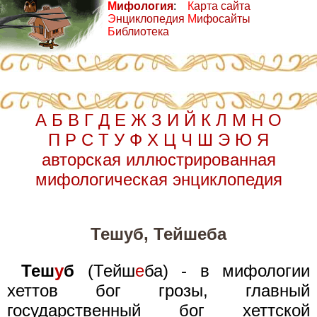
М
ифология
:
К
арта сайта
Э
нциклопедия
М
ифосайты
Б
иблиотека
А
Б
В
Г
Д
Е
Ж
З
И
Й
К
Л
М
Н
О
П
Р
С
Т
У
Ф
Х
Ц
Ч
Ш
Э
Ю
Я
авторская иллюстрированная
мифологическая энциклопедия
Тешуб, Тейшеба
Теш
у
б
(Тейш
е
ба) - в мифологии
хеттов бог грозы, главный
государственный бог хеттской