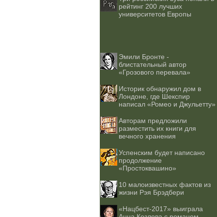
рейтинг 200 лучших
университетов Европы
Эмили Бронте -
блистательный автор
«Грозового перевала»
Историк обнаружил дом в
Лондоне, где Шекспир
написал «Ромео и Джульетту»
Авторам предложили
разместить их книги для
вечного хранения
Успенским будет написано
продолжение
«Простоквашино»
10 малоизвестных фактов из
жизни Рэя Брэдбери
«Нацбест-2017» выиграла
Анна Козлова с романом