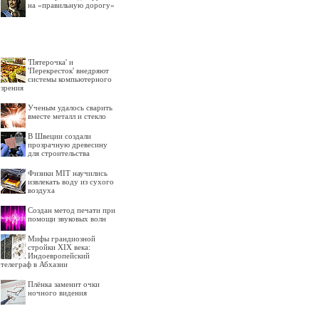
на «правильную дорогу»
'Пятерочка' и
'Перекресток' внедряют
системы компьютерного
зрения
Ученым удалось сварить
вместе металл и стекло
В Швеции создали
прозрачную древесину
для строительства
Физики MIT научились
извлекать воду из сухого
воздуха
Создан метод печати при
помощи звуковых волн
Мифы грандиозной
стройки XIX века:
Индоевропейский
телеграф в Абхазии
Плёнка заменит очки
ночного видения