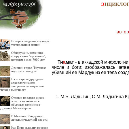
Э
НЦИКЛО
автор
История создания системы
тестирования знаний
Обнаружены каменные
сооружения 'мустатилы',
которым около 7000 лет
Ти
а
мат
- в аккадской мифологии
числе и боги; изображалась четв
Древний город Тиуанако
изучили с воздуха
убивший ее Мардук из ее тела созд
На «острове друидов»
археологи нашли
захоронение возрастом
четыре тысячи лет
М.Б. Ладыгин, О.М. Ладыгина К
Отлов и продажа диких
животных оказались
обычным явлением в
Древней Мезоамерике
В Мексике обнаружен
двухтысячелетний дворец
Как Пётр выводил русских