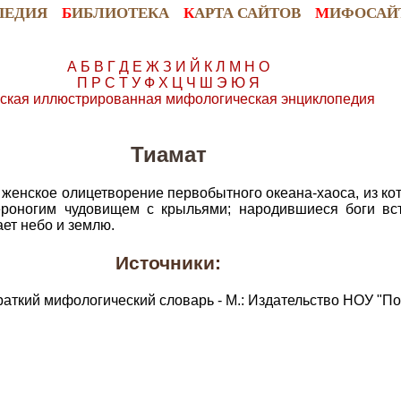
ПЕДИЯ
Б
ИБЛИОТЕКА
К
АРТА САЙТОВ
М
ИФОСАЙ
А
Б
В
Г
Д
Е
Ж
З
И
Й
К
Л
М
Н
О
П
Р
С
Т
У
Ф
Х
Ц
Ч
Ш
Э
Ю
Я
ская иллюстрированная мифологическая энциклопедия
Тиамат
 женское олицетворение первобытного океана-хаоса, из кот
ероногим чудовищем с крыльями; народившиеся боги вст
ает небо и землю.
Источники:
раткий мифологический словарь - М.: Издательство НОУ "По