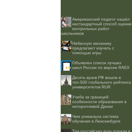
Американский педагог нашёл
нестандартный способ оценки
контрольных работ
школьников
Небесную механику
предлагают изучать с
помощью игры
Объявлен список лучших
школ России по версии RAEX
Десять вузов РФ вошли в
топ-500 глобального рейтинга
университетов RUR
Учеба за границей:
особенности образования в
неторопливой Дании
Чем уникальна система
обучения в Люксембурге
Три российских вуза попали в