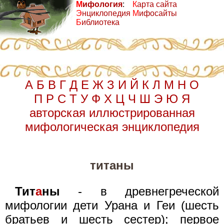
М
ифология
:
К
арта сайта
Э
нциклопедия
М
ифосайты
Б
иблиотека
А
Б
В
Г
Д
Е
Ж
З
И
Й
К
Л
М
Н
О
П
Р
С
Т
У
Ф
Х
Ц
Ч
Ш
Э
Ю
Я
авторская иллюстрированная
мифологическая энциклопедия
титаны
Тит
а
ны
- в древнегреческой
мифологии дети Урана и Геи (шесть
братьев и шесть сестер); первое