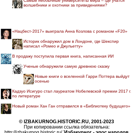
Самые необычные университеты мира – где учатся
волшебники и охотники за привидениями?
«Нацбест-2017» выиграла Анна Козлова с романом «F20»
Историк обнаружил дом в Лондоне, где Шекспир
написал «Ромео и Джульетту»
В продажу поступила первая книга, написанная ИИ
Ученые обнаружили самую древнюю сказку
Новые книги о вселенной Гарри Поттера выйдут
осенью
Кадзуо Исигуро стал лауреатом Нобелевской премии 2017 г.
по литературе
Новый роман Хан Ган отправился в «Библиотеку будущего»
© IZBAKURNOG.HISTORIC.RU, 2001-2023
При копировании ссылка обязательна:
http://izbakurnog.historic.ru/ '
Избакурног - эпос народов