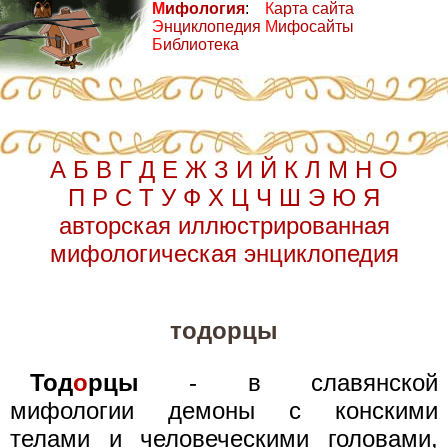
М
ифология
:
К
арта сайта
Э
нциклопедия
М
ифосайты
Б
иблиотека
А
Б
В
Г
Д
Е
Ж
З
И
Й
К
Л
М
Н
О
П
Р
С
Т
У
Ф
Х
Ц
Ч
Ш
Э
Ю
Я
авторская иллюстрированная
мифологическая энциклопедия
тодорцы
Тод
о
рцы
- в славянской
мифологии демоны с конскими
телами и человеческими головами,