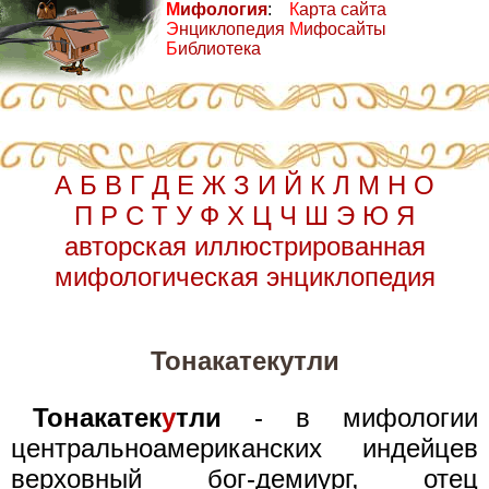
М
ифология
:
К
арта сайта
Э
нциклопедия
М
ифосайты
Б
иблиотека
А
Б
В
Г
Д
Е
Ж
З
И
Й
К
Л
М
Н
О
П
Р
С
Т
У
Ф
Х
Ц
Ч
Ш
Э
Ю
Я
авторская иллюстрированная
мифологическая энциклопедия
Тонакатекутли
Тонакатек
у
тли
- в мифологии
центральноамериканских индейцев
верховный бог-демиург, отец