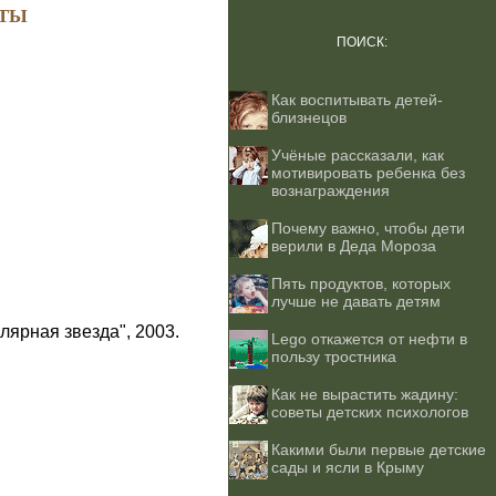
ТЫ
ПОИСК:
Как воспитывать детей-
близнецов
Учёные рассказали, как
мотивировать ребенка без
вознаграждения
Почему важно, чтобы дети
верили в Деда Мороза
Пять продуктов, которых
лучше не давать детям
лярная звезда", 2003.
Lego откажется от нефти в
пользу тростника
Как не вырастить жадину:
советы детских психологов
Какими были первые детские
сады и ясли в Крыму