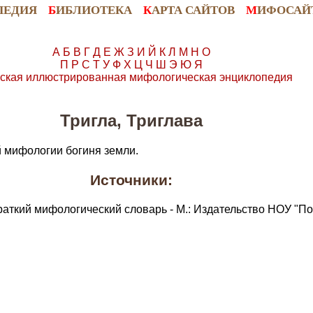
ПЕДИЯ
Б
ИБЛИОТЕКА
К
АРТА САЙТОВ
М
ИФОСАЙ
А
Б
В
Г
Д
Е
Ж
З
И
Й
К
Л
М
Н
О
П
Р
С
Т
У
Ф
Х
Ц
Ч
Ш
Э
Ю
Я
ская иллюстрированная мифологическая энциклопедия
Тригла, Триглава
ой мифологии богиня земли.
Источники:
раткий мифологический словарь - М.: Издательство НОУ "По