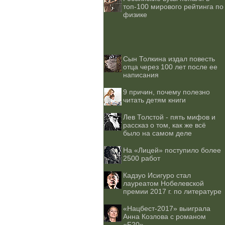
топ-100 мирового рейтинга по
физике
Сын Толкина издал повесть
отца через 100 лет после ее
написания
9 причин, почему полезно
читать детям книги
Лев Толстой - пять мифов и
рассказ о том, как же всё
было на самом деле
На «Лицей» поступило более
2500 работ
Кадзуо Исигуро стал
лауреатом Нобелевской
премии 2017 г. по литературе
«Нацбест-2017» выиграла
Анна Козлова с романом
«F20»