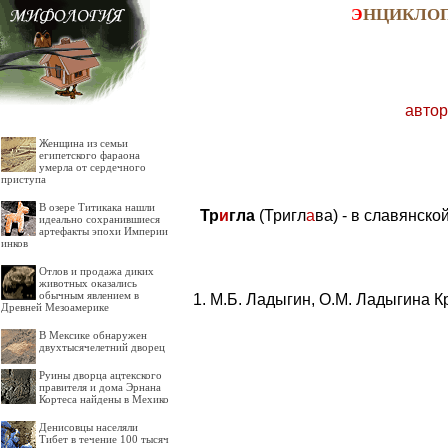
Э
НЦИКЛО
автор
Женщина из семьи
египетского фараона
умерла от сердечного
приступа
В озере Титикака нашли
Тр
и
гла
(Тригл
а
ва) - в славянск
идеально сохранившиеся
артефакты эпохи Империи
инков
Отлов и продажа диких
животных оказались
обычным явлением в
М.Б. Ладыгин, О.М. Ладыгина К
Древней Мезоамерике
В Мексике обнаружен
двухтысячелетний дворец
Руины дворца ацтекского
правителя и дома Эрнана
Кортеса найдены в Мехико
Денисовцы населяли
Тибет в течение 100 тысяч