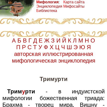
М
ифология
:
К
арта сайта
Э
нциклопедия
М
ифосайты
Б
иблиотека
А
Б
В
Г
Д
Е
Ж
З
И
Й
К
Л
М
Н
О
П
Р
С
Т
У
Ф
Х
Ц
Ч
Ш
Э
Ю
Я
авторская иллюстрированная
мифологическая энциклопедия
Тримурти
Трим
у
рти
- в индуистской
мифологии божественная триада:
Брахма - творец мира, Вишну -