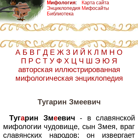
М
ифология
:
К
арта сайта
Э
нциклопедия
М
ифосайты
Б
иблиотека
А
Б
В
Г
Д
Е
Ж
З
И
Й
К
Л
М
Н
О
П
Р
С
Т
У
Ф
Х
Ц
Ч
Ш
Э
Ю
Я
авторская иллюстрированная
мифологическая энциклопедия
Тугарин Змеевич
Туг
а
рин Зм
е
евич
- в славянской
мифологии чудовище, сын Змея, враг
славянских народов; он извергает