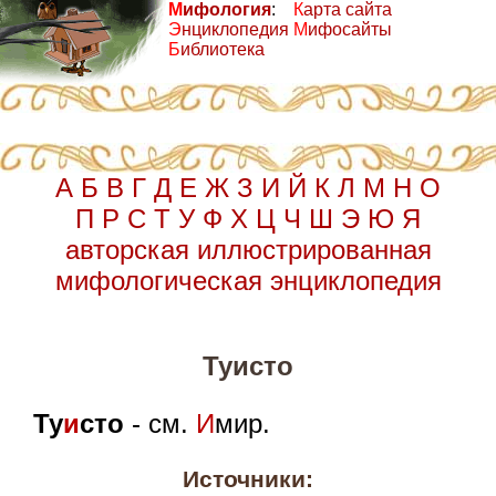
М
ифология
:
К
арта сайта
Э
нциклопедия
М
ифосайты
Б
иблиотека
А
Б
В
Г
Д
Е
Ж
З
И
Й
К
Л
М
Н
О
П
Р
С
Т
У
Ф
Х
Ц
Ч
Ш
Э
Ю
Я
авторская иллюстрированная
мифологическая энциклопедия
Туисто
Ту
и
сто
- см.
И
мир.
Источники: