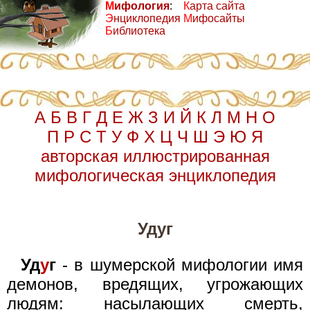
М
ифология
:
К
арта сайта
Э
нциклопедия
М
ифосайты
Б
иблиотека
А
Б
В
Г
Д
Е
Ж
З
И
Й
К
Л
М
Н
О
П
Р
С
Т
У
Ф
Х
Ц
Ч
Ш
Э
Ю
Я
авторская иллюстрированная
мифологическая энциклопедия
Удуг
Уд
у
г
- в шумерской мифологии имя
демонов, вредящих, угрожающих
людям: насылающих смерть,