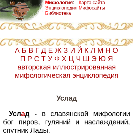
М
ифология
:
К
арта сайта
Э
нциклопедия
М
ифосайты
Б
иблиотека
А
Б
В
Г
Д
Е
Ж
З
И
Й
К
Л
М
Н
О
П
Р
С
Т
У
Ф
Х
Ц
Ч
Ш
Э
Ю
Я
авторская иллюстрированная
мифологическая энциклопедия
Услад
Усл
а
д
- в славянской мифологии
бог пиров, гуляний и наслаждений,
спутник Лады.