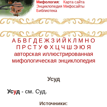
М
ифология
:
К
арта сайта
Э
нциклопедия
М
ифосайты
Б
иблиотека
А
Б
В
Г
Д
Е
Ж
З
И
Й
К
Л
М
Н
О
П
Р
С
Т
У
Ф
Х
Ц
Ч
Ш
Э
Ю
Я
авторская иллюстрированная
мифологическая энциклопедия
Усуд
Ус
у
д
- см. Суд.
Источники: