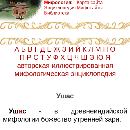
М
ифология
:
К
арта сайта
Э
нциклопедия
М
ифосайты
Б
иблиотека
А
Б
В
Г
Д
Е
Ж
З
И
Й
К
Л
М
Н
О
П
Р
С
Т
У
Ф
Х
Ц
Ч
Ш
Э
Ю
Я
авторская иллюстрированная
мифологическая энциклопедия
Ушас
Уш
а
с
- в древнеиндийской
мифологии божество утренней зари.