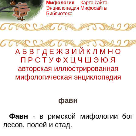
М
ифология
:
К
арта сайта
Э
нциклопедия
М
ифосайты
Б
иблиотека
А
Б
В
Г
Д
Е
Ж
З
И
Й
К
Л
М
Н
О
П
Р
С
Т
У
Ф
Х
Ц
Ч
Ш
Э
Ю
Я
авторская иллюстрированная
мифологическая энциклопедия
фавн
Фавн
- в римской мифологии бог
лесов, полей и стад.