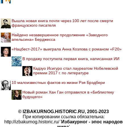
Вышла новая книга почти через 100 лет после смерти
французского писателя
Найдено незавершенное продолжение «Заводного
апельсина» Берджесса
«Нацбест-2017» выиграла Анна Козлова с романом «F20»
В продажу поступила первая книга, написанная ИИ
Кадзуо Исигуро стал лауреатом Нобелевской
премии 2017 г. по литературе
10 малоизвестных фактов из жизни Рэя Брэдбери
Новый роман Хан Ган отправился в «Библиотеку
будущего»
© IZBAKURNOG.HISTORIC.RU, 2001-2023
При копировании ссылка обязательна:
http://izbakurnog.historic.ru/ '
Избакурног - эпос народов
мира
'