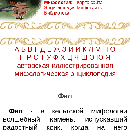
М
ифология
:
К
арта сайта
Э
нциклопедия
М
ифосайты
Б
иблиотека
А
Б
В
Г
Д
Е
Ж
З
И
Й
К
Л
М
Н
О
П
Р
С
Т
У
Ф
Х
Ц
Ч
Ш
Э
Ю
Я
авторская иллюстрированная
мифологическая энциклопедия
Фал
Фал
- в кельтской мифологии
волшебный камень, испускавший
радостный крик, когда на него