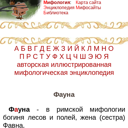
М
ифология
:
К
арта сайта
Э
нциклопедия
М
ифосайты
Б
иблиотека
А
Б
В
Г
Д
Е
Ж
З
И
Й
К
Л
М
Н
О
П
Р
С
Т
У
Ф
Х
Ц
Ч
Ш
Э
Ю
Я
авторская иллюстрированная
мифологическая энциклопедия
Фауна
Ф
а
уна
- в римской мифологии
богиня лесов и полей, жена (сестра)
Фавна.