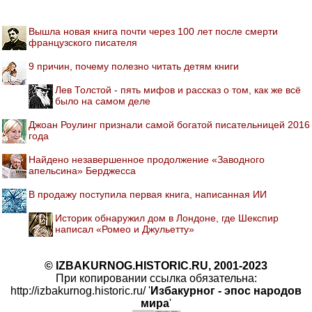
Вышла новая книга почти через 100 лет после смерти
французского писателя
9 причин, почему полезно читать детям книги
Лев Толстой - пять мифов и рассказ о том, как же всё
было на самом деле
Джоан Роулинг признали самой богатой писательницей 2016
года
Найдено незавершенное продолжение «Заводного
апельсина» Берджесса
В продажу поступила первая книга, написанная ИИ
Историк обнаружил дом в Лондоне, где Шекспир
написал «Ромео и Джульетту»
© IZBAKURNOG.HISTORIC.RU, 2001-2023
При копировании ссылка обязательна:
http://izbakurnog.historic.ru/ '
Избакурног - эпос народов
мира
'