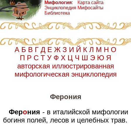
М
ифология
:
К
арта сайта
Э
нциклопедия
М
ифосайты
Б
иблиотека
А
Б
В
Г
Д
Е
Ж
З
И
Й
К
Л
М
Н
О
П
Р
С
Т
У
Ф
Х
Ц
Ч
Ш
Э
Ю
Я
авторская иллюстрированная
мифологическая энциклопедия
Ферония
Фер
о
ния
- в италийской мифологии
богиня полей, лесов и целебных трав.