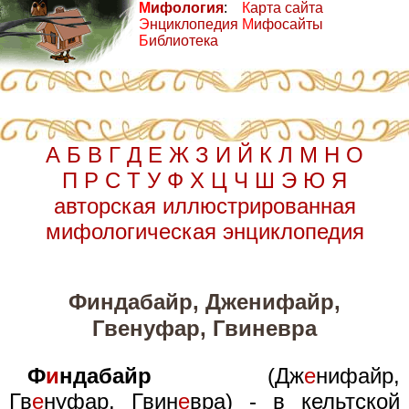
М
ифология
:
К
арта сайта
Э
нциклопедия
М
ифосайты
Б
иблиотека
А
Б
В
Г
Д
Е
Ж
З
И
Й
К
Л
М
Н
О
П
Р
С
Т
У
Ф
Х
Ц
Ч
Ш
Э
Ю
Я
авторская иллюстрированная
мифологическая энциклопедия
Финдабайр, Дженифайр,
Гвенуфар, Гвиневра
Ф
и
ндабайр
(Дж
е
нифайр,
Гв
е
нуфар, Гвин
е
вра) - в кельтской