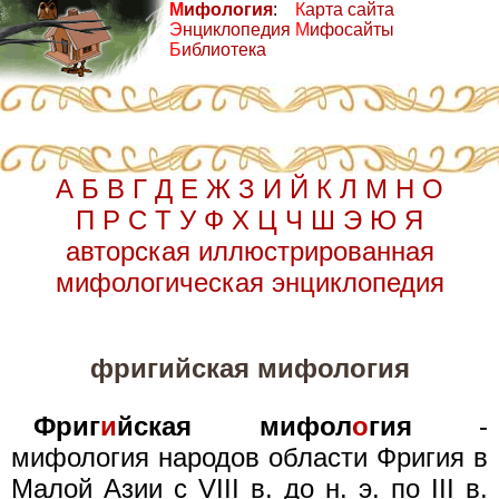
М
ифология
:
К
арта сайта
Э
нциклопедия
М
ифосайты
Б
иблиотека
А
Б
В
Г
Д
Е
Ж
З
И
Й
К
Л
М
Н
О
П
Р
С
Т
У
Ф
Х
Ц
Ч
Ш
Э
Ю
Я
авторская иллюстрированная
мифологическая энциклопедия
фригийская мифология
Фриг
и
йская мифол
о
гия
-
мифология народов области Фригия в
Малой Азии с VIII в. до н. э. по III в.