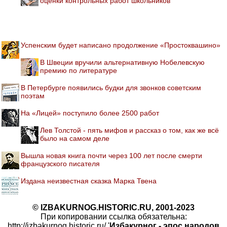
оценки контрольных работ школьников
Успенским будет написано продолжение «Простоквашино»
В Швеции вручили альтернативную Нобелевскую
премию по литературе
В Петербурге появились будки для звонков советским
поэтам
На «Лицей» поступило более 2500 работ
Лев Толстой - пять мифов и рассказ о том, как же всё
было на самом деле
Вышла новая книга почти через 100 лет после смерти
французского писателя
Издана неизвестная сказка Марка Твена
© IZBAKURNOG.HISTORIC.RU, 2001-2023
При копировании ссылка обязательна:
http://izbakurnog.historic.ru/ '
Избакурног - эпос народов