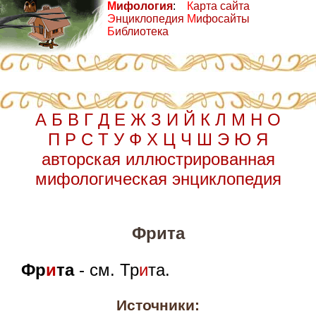
М
ифология
:
К
арта сайта
Э
нциклопедия
М
ифосайты
Б
иблиотека
А
Б
В
Г
Д
Е
Ж
З
И
Й
К
Л
М
Н
О
П
Р
С
Т
У
Ф
Х
Ц
Ч
Ш
Э
Ю
Я
авторская иллюстрированная
мифологическая энциклопедия
Фрита
Фр
и
та
- см. Тр
и
та.
Источники: