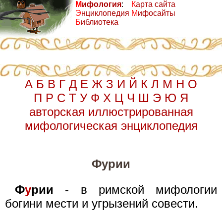
М
ифология
:
К
арта сайта
Э
нциклопедия
М
ифосайты
Б
иблиотека
А
Б
В
Г
Д
Е
Ж
З
И
Й
К
Л
М
Н
О
П
Р
С
Т
У
Ф
Х
Ц
Ч
Ш
Э
Ю
Я
авторская иллюстрированная
мифологическая энциклопедия
Фурии
Ф
у
рии
- в римской мифологии
богини мести и угрызений совести.