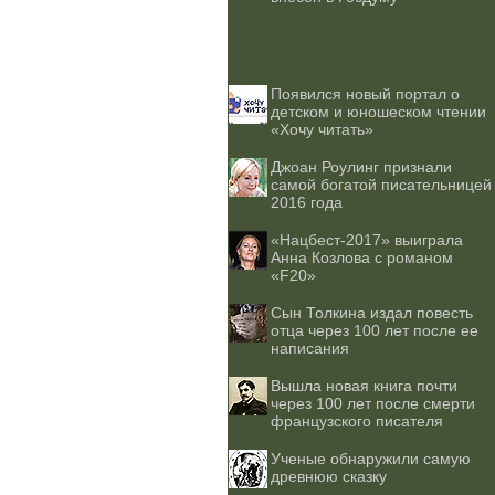
Появился новый портал о
детском и юношеском чтении
«Хочу читать»
Джоан Роулинг признали
самой богатой писательницей
2016 года
«Нацбест-2017» выиграла
Анна Козлова с романом
«F20»
Сын Толкина издал повесть
отца через 100 лет после ее
написания
Вышла новая книга почти
через 100 лет после смерти
французского писателя
Ученые обнаружили самую
древнюю сказку