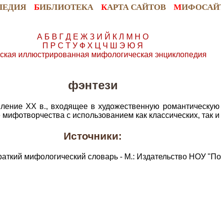
ПЕДИЯ
Б
ИБЛИОТЕКА
К
АРТА САЙТОВ
М
ИФОСАЙ
А
Б
В
Г
Д
Е
Ж
З
И
Й
К
Л
М
Н
О
П
Р
С
Т
У
Ф
Х
Ц
Ч
Ш
Э
Ю
Я
ская иллюстрированная мифологическая энциклопедия
фэнтези
ление XX в., входящее в художественную романтическую 
 мифотворчества с использованием как классических, так 
Источники:
раткий мифологический словарь - М.: Издательство НОУ "По