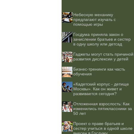
Небесную механику
предлагают изучать с
помощью игры
Госдума приняла закон о
зачислении братьев и сестер
в одну школу или детсад
Гаджеты могут стать причиной
развития дислексии у детей
Бизнес-тренинги как часть
обучения
«Кадетский корпус - детище
Москвы». Как он живет и
развивается сегодня?
Отложенная взрослость: Как
изменились пятиклассники за
50 лет
Проект о праве братьев и
сестер учиться в одной школе
внесен в Госдуму