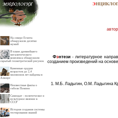
Э
НЦИКЛО
автор
На севере Египта
обнаружили десятки
мумий
В плане древнейшего
мегалитического
Ф
э
нтези
- литературное направ
комплекса обнаружили
созданием произведений на основе
скрытый геометрический рисунок
Каменные орудия
возрастом до 2,4
миллионов лет найдены в
Алжире
М.Б. Ладыгин, О.М. Ладыгина К
Неизвестные факты о
гибели Помпеи
Самиздат - политическое и
культурное явление в
СССР
История создания системы
тестирования знаний