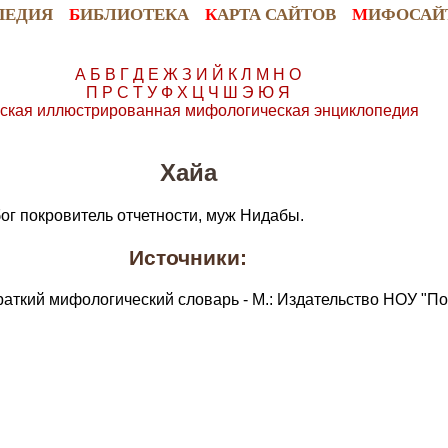
ПЕДИЯ
Б
ИБЛИОТЕКА
К
АРТА САЙТОВ
М
ИФОСАЙ
А
Б
В
Г
Д
Е
Ж
З
И
Й
К
Л
М
Н
О
П
Р
С
Т
У
Ф
Х
Ц
Ч
Ш
Э
Ю
Я
ская иллюстрированная мифологическая энциклопедия
Хайа
ог покровитель отчетности, муж Нидабы.
Источники:
раткий мифологический словарь - М.: Издательство НОУ "По