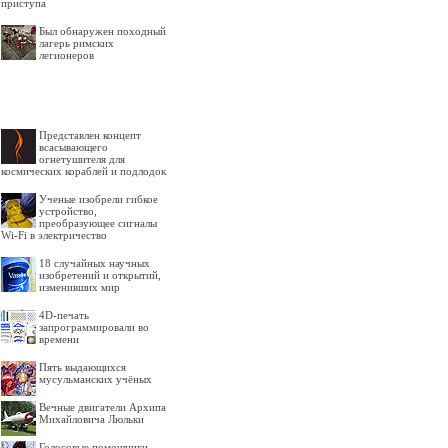
приступа
Был обнаружен походный
лагерь римских
легионеров
Представлен концепт
всасывающего
огнетушителя для
космических кораблей и подлодок
Ученые изобрели гибкое
устройство,
преобразующее сигналы
Wi-Fi в электричество
18 случайных научных
изобретений и открытий,
изменивших мир
4D-печать
запрограммировали во
времени
Пять выдающихся
мусульманских учёных
Вечные двигатели Архипа
Михайловича Люльки
Голосовые помощники