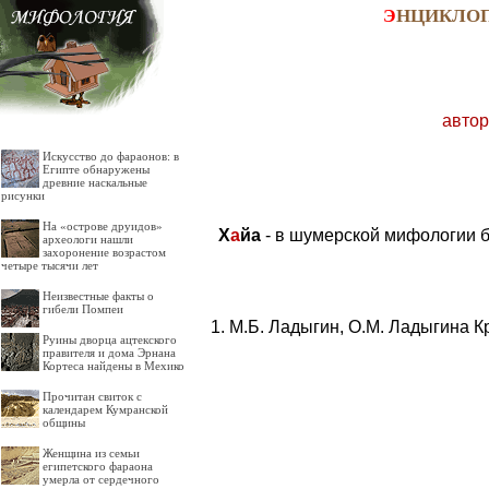
Э
НЦИКЛО
автор
Искусство до фараонов: в
Египте обнаружены
древние наскальные
рисунки
На «острове друидов»
Х
а
йа
- в шумерской мифологии б
археологи нашли
захоронение возрастом
четыре тысячи лет
Неизвестные факты о
гибели Помпеи
М.Б. Ладыгин, О.М. Ладыгина К
Руины дворца ацтекского
правителя и дома Эрнана
Кортеса найдены в Мехико
Прочитан свиток с
календарем Кумранской
общины
Женщина из семьи
египетского фараона
умерла от сердечного