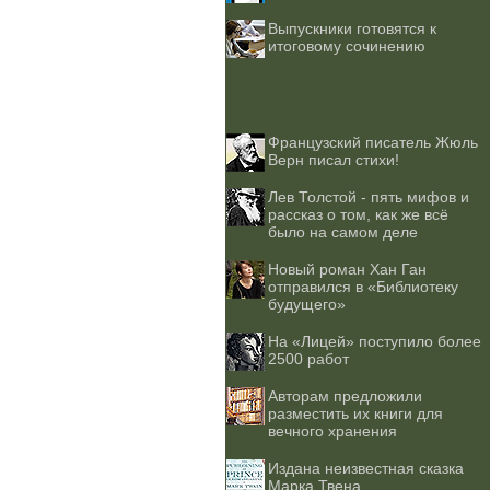
Выпускники готовятся к
итоговому сочинению
Французский писатель Жюль
Верн писал стихи!
Лев Толстой - пять мифов и
рассказ о том, как же всё
было на самом деле
Новый роман Хан Ган
отправился в «Библиотеку
будущего»
На «Лицей» поступило более
2500 работ
Авторам предложили
разместить их книги для
вечного хранения
Издана неизвестная сказка
Марка Твена