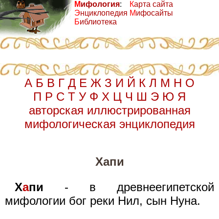
М
ифология
:
К
арта сайта
Э
нциклопедия
М
ифосайты
Б
иблиотека
А
Б
В
Г
Д
Е
Ж
З
И
Й
К
Л
М
Н
О
П
Р
С
Т
У
Ф
Х
Ц
Ч
Ш
Э
Ю
Я
авторская иллюстрированная
мифологическая энциклопедия
Хапи
Х
а
пи
- в древнеегипетской
мифологии бог реки Нил, сын Нуна.