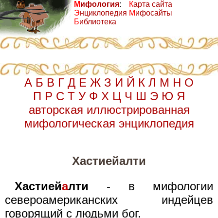
М
ифология
:
К
арта сайта
Э
нциклопедия
М
ифосайты
Б
иблиотека
А
Б
В
Г
Д
Е
Ж
З
И
Й
К
Л
М
Н
О
П
Р
С
Т
У
Ф
Х
Ц
Ч
Ш
Э
Ю
Я
авторская иллюстрированная
мифологическая энциклопедия
Хастиейалти
Хастией
а
лти
- в мифологии
североамериканских индейцев
говорящий с людьми бог.