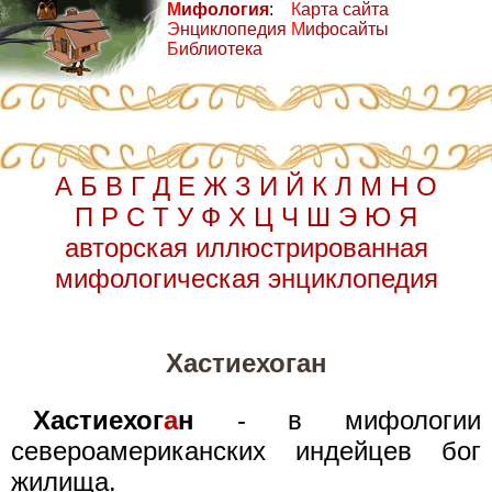
М
ифология
:
К
арта сайта
Э
нциклопедия
М
ифосайты
Б
иблиотека
А
Б
В
Г
Д
Е
Ж
З
И
Й
К
Л
М
Н
О
П
Р
С
Т
У
Ф
Х
Ц
Ч
Ш
Э
Ю
Я
авторская иллюстрированная
мифологическая энциклопедия
Хастиехоган
Хастиехог
а
н
- в мифологии
североамериканских индейцев бог
жилища.