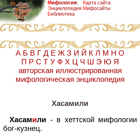
М
ифология
:
К
арта сайта
Э
нциклопедия
М
ифосайты
Б
иблиотека
А
Б
В
Г
Д
Е
Ж
З
И
Й
К
Л
М
Н
О
П
Р
С
Т
У
Ф
Х
Ц
Ч
Ш
Э
Ю
Я
авторская иллюстрированная
мифологическая энциклопедия
Хасамили
Хасам
и
ли
- в хеттской мифологии
бог-кузнец.