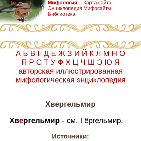
М
ифология
:
К
арта сайта
Э
нциклопедия
М
ифосайты
Б
иблиотека
А
Б
В
Г
Д
Е
Ж
З
И
Й
К
Л
М
Н
О
П
Р
С
Т
У
Ф
Х
Ц
Ч
Ш
Э
Ю
Я
авторская иллюстрированная
мифологическая энциклопедия
Хвергельмир
Хв
е
ргельмир
- см. Гёргельмир.
Источники: