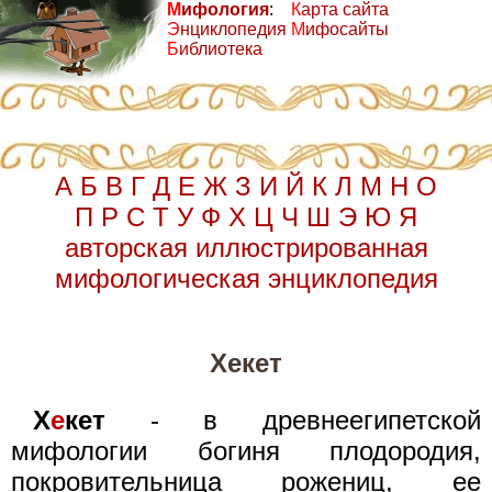
М
ифология
:
К
арта сайта
Э
нциклопедия
М
ифосайты
Б
иблиотека
А
Б
В
Г
Д
Е
Ж
З
И
Й
К
Л
М
Н
О
П
Р
С
Т
У
Ф
Х
Ц
Ч
Ш
Э
Ю
Я
авторская иллюстрированная
мифологическая энциклопедия
Хекет
Х
е
кет
- в древнеегипетской
мифологии богиня плодородия,
покровительница рожениц, ее