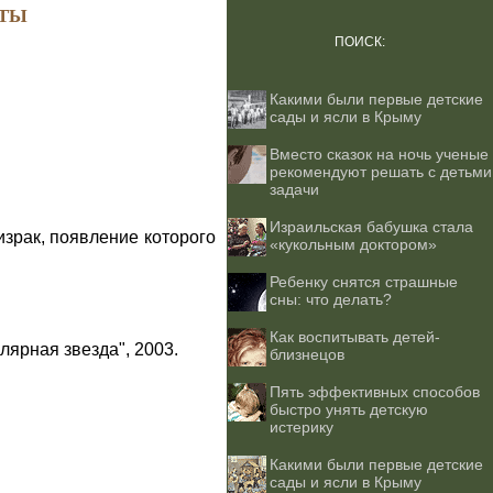
ТЫ
ПОИСК:
Какими были первые детские
сады и ясли в Крыму
Вместо сказок на ночь ученые
рекомендуют решать с детьми
задачи
Израильская бабушка стала
израк, появление которого
«кукольным доктором»
Ребенку снятся страшные
сны: что делать?
Как воспитывать детей-
лярная звезда", 2003.
близнецов
Пять эффективных способов
быстро унять детскую
истерику
Какими были первые детские
сады и ясли в Крыму