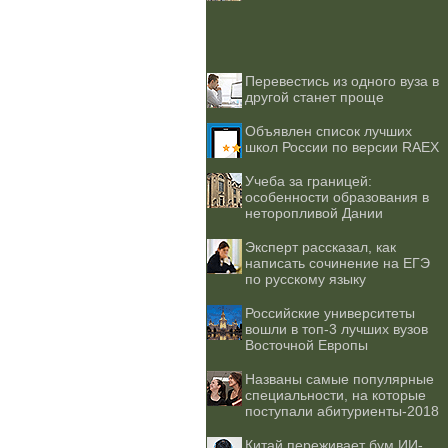
Перевестись из одного вуза в
другой станет проще
Объявлен список лучших
школ России по версии RAEX
Учеба за границей:
особенности образования в
неторопливой Дании
Эксперт рассказал, как
написать сочинение на ЕГЭ
по русскому языку
Российские университеты
вошли в топ-3 лучших вузов
Восточной Европы
Названы самые популярные
специальности, на которые
поступали абитуриенты-2018
Китай переживает бум ИИ-