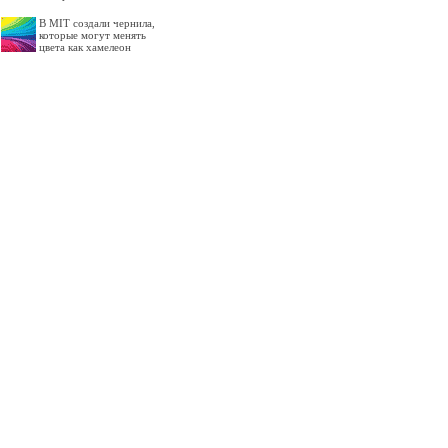
В MIT создали чернила,
которые могут менять
цвета как хамелеон