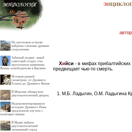
Э
НЦИКЛО
автор
На греческом острове
найдены сложные древние
сооружения
Забытый подвиг: какой
советский солдат стал
Х
и
йси
- в мифах прибалтийских 
прототипом памятника
предвещает чью-то смерть.
Воину-освободителю в Берлине
История ранней
геометрии: от Древнего
Египта до Древнего Китая
В Мексике обнаружен
М.Б. Ладыгин, О.М. Ладыгина К
двухтысячелетний дворец
Недокументированную
историю Древнего Рима
предложили изучать с
помощью свинца
В Ираке найден
двухтысячелетний
затерянный город