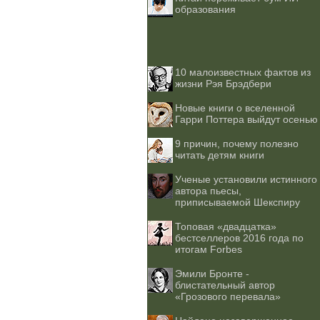
образования
10 малоизвестных фактов из
жизни Рэя Брэдбери
Новые книги о вселенной
Гарри Поттера выйдут осенью
9 причин, почему полезно
читать детям книги
Ученые установили истинного
автора пьесы,
приписываемой Шекспиру
Топовая «двадцатка»
бестселлеров 2016 года по
итогам Forbes
Эмили Бронте -
блистательный автор
«Грозового перевала»