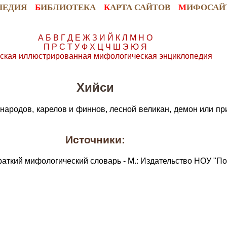
ПЕДИЯ
Б
ИБЛИОТЕКА
К
АРТА САЙТОВ
М
ИФОСАЙ
А
Б
В
Г
Д
Е
Ж
З
И
Й
К
Л
М
Н
О
П
Р
С
Т
У
Ф
Х
Ц
Ч
Ш
Э
Ю
Я
ская иллюстрированная мифологическая энциклопедия
Хийси
народов, карелов и финнов, лесной великан, демон или пр
Источники:
раткий мифологический словарь - М.: Издательство НОУ "По