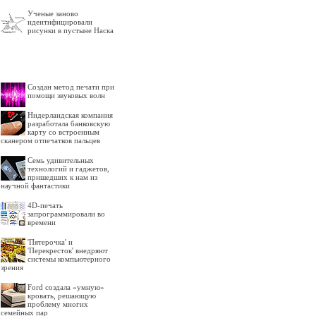
Ученые заново
идентифицировали
рисунки в пустыне Наска
Создан метод печати при
помощи звуковых волн
Нидерландская компания
разработала банковскую
карту со встроенным
сканером отпечатков пальцев
Семь удивительных
технологий и гаджетов,
пришедших к нам из
научной фантастики
4D-печать
запрограммировали во
времени
'Пятерочка' и
'Перекресток' внедряют
системы компьютерного
зрения
Ford создала «умную»
кровать, решающую
проблему многих
семейных пар