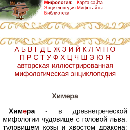
М
ифология
:
К
арта сайта
Э
нциклопедия
М
ифосайты
Б
иблиотека
А
Б
В
Г
Д
Е
Ж
З
И
Й
К
Л
М
Н
О
П
Р
С
Т
У
Ф
Х
Ц
Ч
Ш
Э
Ю
Я
авторская иллюстрированная
мифологическая энциклопедия
Химера
Хим
е
ра
- в древнегреческой
мифологии чудовище с головой льва,
туловищем козы и хвостом дракона;