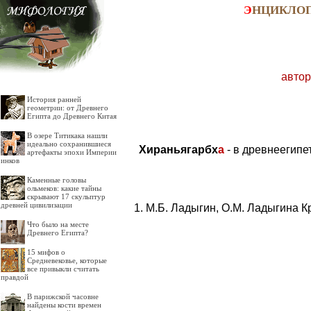
Э
НЦИКЛО
автор
История ранней
геометрии: от Древнего
Египта до Древнего Китая
В озере Титикака нашли
идеально сохранившиеся
Хираньягарбх
а
- в древнеегипе
артефакты эпохи Империи
инков
Каменные головы
ольмеков: какие тайны
скрывают 17 скульптур
древней цивилизации
М.Б. Ладыгин, О.М. Ладыгина К
Что было на месте
Древнего Египта?
15 мифов о
Средневековье, которые
все привыкли считать
правдой
В парижской часовне
найдены кости времен