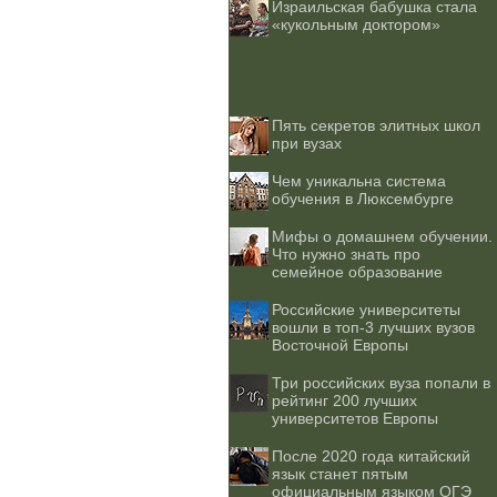
Израильская бабушка стала
«кукольным доктором»
Пять секретов элитных школ
при вузах
Чем уникальна система
обучения в Люксембурге
Мифы о домашнем обучении.
Что нужно знать про
семейное образование
Российские университеты
вошли в топ-3 лучших вузов
Восточной Европы
Три российских вуза попали в
рейтинг 200 лучших
университетов Европы
После 2020 года китайский
язык станет пятым
официальным языком ОГЭ