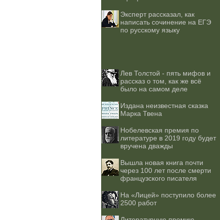
Эксперт рассказал, как
написать сочинение на ЕГЭ
по русскому языку
Лев Толстой - пять мифов и
рассказ о том, как же всё
было на самом деле
Издана неизвестная сказка
Марка Твена
Нобелевская премия по
литературе в 2019 году будет
вручена дважды
Вышла новая книга почти
через 100 лет после смерти
французского писателя
На «Лицей» поступило более
2500 работ
Литературную премию