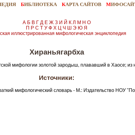
ПЕДИЯ
Б
ИБЛИОТЕКА
К
АРТА САЙТОВ
М
ИФОСАЙ
А
Б
В
Г
Д
Е
Ж
З
И
Й
К
Л
М
Н
О
П
Р
С
Т
У
Ф
Х
Ц
Ч
Ш
Э
Ю
Я
ская иллюстрированная мифологическая энциклопедия
Хираньягарбха
тской мифологии золотой зародыш, плававший в Хаосе; из 
Источники:
раткий мифологический словарь - М.: Издательство НОУ "По