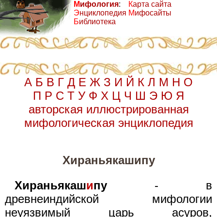
М
ифология
:
К
арта сайта
Э
нциклопедия
М
ифосайты
Б
иблиотека
А
Б
В
Г
Д
Е
Ж
З
И
Й
К
Л
М
Н
О
П
Р
С
Т
У
Ф
Х
Ц
Ч
Ш
Э
Ю
Я
авторская иллюстрированная
мифологическая энциклопедия
Хираньякашипу
Хираньякаш
и
пу
- в
древнеиндийской мифологии
неуязвимый царь асуров,