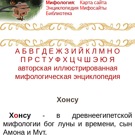
М
ифология
:
К
арта сайта
Э
нциклопедия
М
ифосайты
Б
иблиотека
А
Б
В
Г
Д
Е
Ж
З
И
Й
К
Л
М
Н
О
П
Р
С
Т
У
Ф
Х
Ц
Ч
Ш
Э
Ю
Я
авторская иллюстрированная
мифологическая энциклопедия
Хонсу
Х
о
нсу
- в древнеегипетской
мифологии бог луны и времени, сын
Амона и Мут.