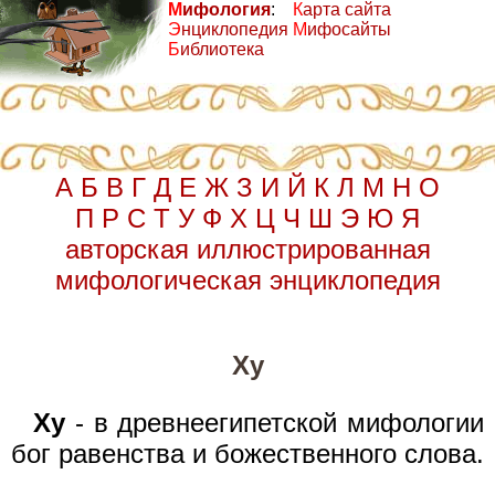
М
ифология
:
К
арта сайта
Э
нциклопедия
М
ифосайты
Б
иблиотека
А
Б
В
Г
Д
Е
Ж
З
И
Й
К
Л
М
Н
О
П
Р
С
Т
У
Ф
Х
Ц
Ч
Ш
Э
Ю
Я
авторская иллюстрированная
мифологическая энциклопедия
Ху
Ху
- в древнеегипетской мифологии
бог равенства и божественного слова.