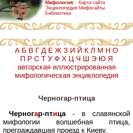
М
ифология
:
К
арта сайта
Э
нциклопедия
М
ифосайты
Б
иблиотека
А
Б
В
Г
Д
Е
Ж
З
И
Й
К
Л
М
Н
О
П
Р
С
Т
У
Ф
Х
Ц
Ч
Ш
Э
Ю
Я
авторская иллюстрированная
мифологическая энциклопедия
Черногар-птица
Черног
а
р-пт
и
ца
- в славянской
мифологии волшебная птица,
преграждавшая проезд к Киеву.