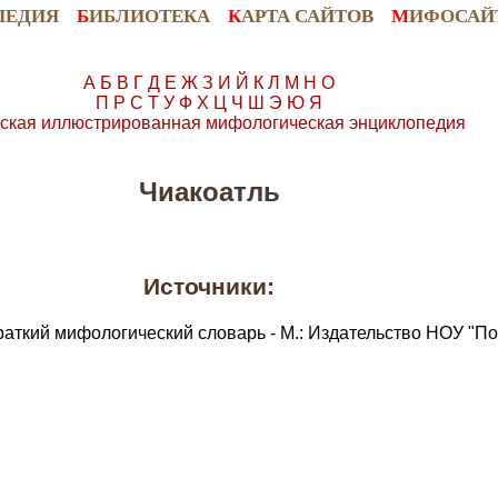
ПЕДИЯ
Б
ИБЛИОТЕКА
К
АРТА САЙТОВ
М
ИФОСАЙ
А
Б
В
Г
Д
Е
Ж
З
И
Й
К
Л
М
Н
О
П
Р
С
Т
У
Ф
Х
Ц
Ч
Ш
Э
Ю
Я
ская иллюстрированная мифологическая энциклопедия
Чиакоатль
Источники:
раткий мифологический словарь - М.: Издательство НОУ "По