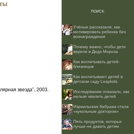
ТЫ
ПОИСК:
Учёные рассказали, как
мотивировать ребенка без
вознаграждения
Почему важно, чтобы дети
верили в Деда Мороза
Как воспитывать детей-
близнецов
Как воспитывают детей в
детском саду Leapkids
лярная звезда", 2003.
Исследование показало, как
нельзя хвалить детей
Израильская бабушка стала
«кукольным доктором»
Пять продуктов, которых
лучше не давать детям