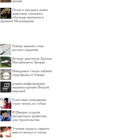
мумий
Отлов и продажа диких
животных оказались
обычным явлением в
Древней Мезоамерике
Плёнка заменит очки
ночного видения
Вечные двигатели Архипа
Михайловича Люльки
Невидимое стекло избавит
смартфоны от бликов
редкая шифровальная
машинка времён Второй
мировой
Голосовые помощники
стали читать по губам
В Швеции создали
прозрачную древесину
для строительства
Ученым удалось сварить
вместе металл и стекло