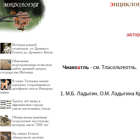
Э
НЦИКЛО
автор
История ранней
геометрии: от Древнего
Египта до Древнего Китая
Обмеление
водохранилища позволило
Чиако
а
тль
- см. Тласольтеотль.
найти древний дворец
государства Митанни
В озере Титикака нашли
идеально сохранившиеся
артефакты эпохи Империи
инков
М.Б. Ладыгин, О.М. Ладыгина К
Тысячу лет назад в
африканском городе
умели изготовлять стекло
Обнаружены каменные
сооружения 'мустатилы',
которым около 7000 лет
На севере Египта
обнаружили десятки