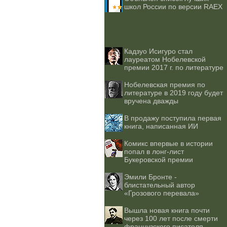
школ России по версии RAEX
Кадзуо Исигуро стал
лауреатом Нобелевской
премии 2017 г. по литературе
Нобелевская премия по
литературе в 2019 году будет
вручена дважды
В продажу поступила первая
книга, написанная ИИ
Комикс впервые в истории
попал в лонг-лист
Букеровской премии
Эмили Бронте -
блистательный автор
«Грозового перевала»
Вышла новая книга почти
через 100 лет после смерти
французского писателя