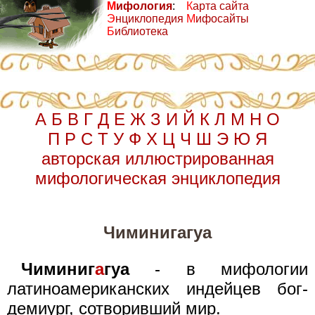
М
ифология
:
К
арта сайта
Э
нциклопедия
М
ифосайты
Б
иблиотека
А
Б
В
Г
Д
Е
Ж
З
И
Й
К
Л
М
Н
О
П
Р
С
Т
У
Ф
Х
Ц
Ч
Ш
Э
Ю
Я
авторская иллюстрированная
мифологическая энциклопедия
Чиминигагуа
Чиминиг
а
гуа
- в мифологии
латиноамериканских индейцев бог-
демиург, сотворивший мир.