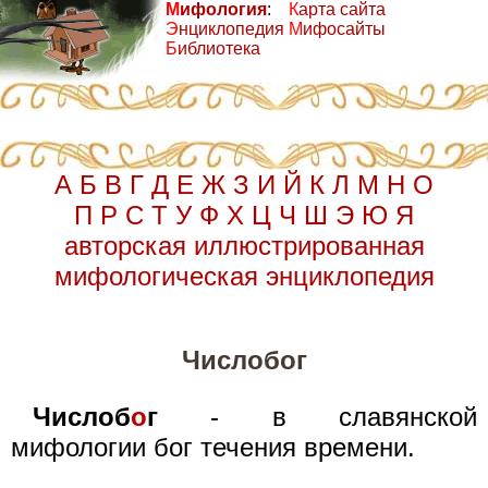
М
ифология
:
К
арта сайта
Э
нциклопедия
М
ифосайты
Б
иблиотека
А
Б
В
Г
Д
Е
Ж
З
И
Й
К
Л
М
Н
О
П
Р
С
Т
У
Ф
Х
Ц
Ч
Ш
Э
Ю
Я
авторская иллюстрированная
мифологическая энциклопедия
Числобог
Числоб
о
г
- в славянской
мифологии бог течения времени.