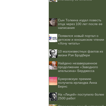
Сын Толкина издал повесть
отца через 100 лет после ее
написания
Появился новый портал о
детском и юношеском чтении
«Хочу читать»
10 малоизвестных фактов из
жизни Рэя Брэдбери
Найдено незавершенное
продолжение «Заводного
апельсина» Берджесса
Букеровскую премию
получила ирландка Анна
Бернс
На «Лицей» поступило более
2500 работ