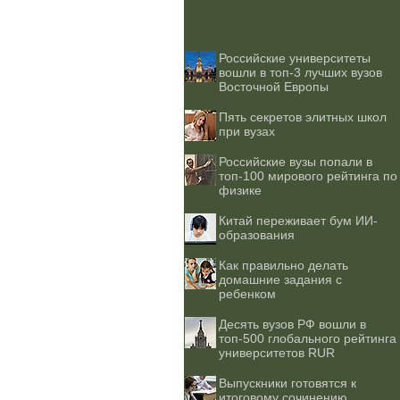
Российские университеты
вошли в топ-3 лучших вузов
Восточной Европы
Пять секретов элитных школ
при вузах
Российские вузы попали в
топ-100 мирового рейтинга по
физике
Китай переживает бум ИИ-
образования
Как правильно делать
домашние задания с
ребенком
Десять вузов РФ вошли в
топ-500 глобального рейтинга
университетов RUR
Выпускники готовятся к
итоговому сочинению