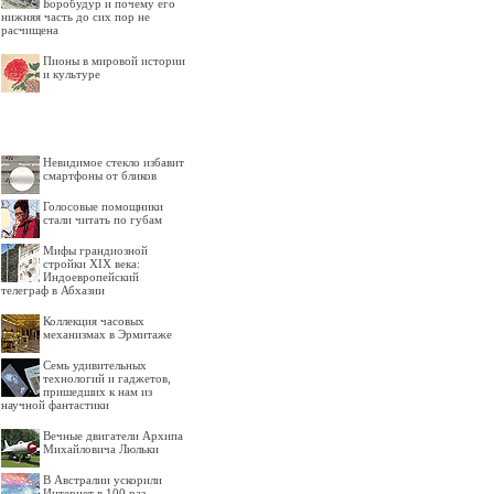
Боробудур и почему его
нижняя часть до сих пор не
расчищена
Пионы в мировой истории
и культуре
Невидимое стекло избавит
смартфоны от бликов
Голосовые помощники
стали читать по губам
Мифы грандиозной
стройки XIX века:
Индоевропейский
телеграф в Абхазии
Коллекция часовых
механизмах в Эрмитаже
Семь удивительных
технологий и гаджетов,
пришедших к нам из
научной фантастики
Вечные двигатели Архипа
Михайловича Люльки
В Австралии ускорили
Интернет в 100 раз