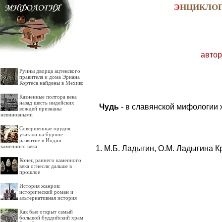
Э
НЦИКЛО
автор
Руины дворца ацтекского
правителя и дома Эрнана
Кортеса найдены в Мехико
Казненные полтора века
назад шесть индейских
Чудь
- в славянской мифологии 
вождей признаны
невиновными
Совершенные орудия
указали на бурное
развитие в Индии
каменного века
М.Б. Ладыгин, О.М. Ладыгина К
Конец раннего каменного
века отнесли дальше в
прошлое
История жанров:
исторический роман и
альтернативная история
Как был открыт самый
большой буддийский храм