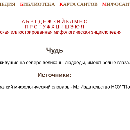
ПЕДИЯ
Б
ИБЛИОТЕКА
К
АРТА САЙТОВ
М
ИФОСАЙ
А
Б
В
Г
Д
Е
Ж
З
И
Й
К
Л
М
Н
О
П
Р
С
Т
У
Ф
Х
Ц
Ч
Ш
Э
Ю
Я
ская иллюстрированная мифологическая энциклопедия
Чудь
живущие на севере великаны-людоеды, имеют белые глаза.
Источники:
раткий мифологический словарь - М.: Издательство НОУ "По