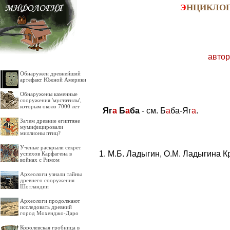
Э
НЦИКЛО
автор
Обнаружен древнейший
артефакт Южной Америки
Обнаружены каменные
сооружения 'мустатилы',
которым около 7000 лет
Яг
а
Б
а
ба
- см. Б
а
ба-Яг
а
.
Зачем древние египтяне
мумифицировали
миллионы птиц?
Ученые раскрыли секрет
М.Б. Ладыгин, О.М. Ладыгина К
успехов Карфагена в
войнах с Римом
Археологи узнали тайны
древнего сооружения
Шотландии
Археологи продолжают
исследовать древний
город Мохенджо-Даро
Королевская гробница в