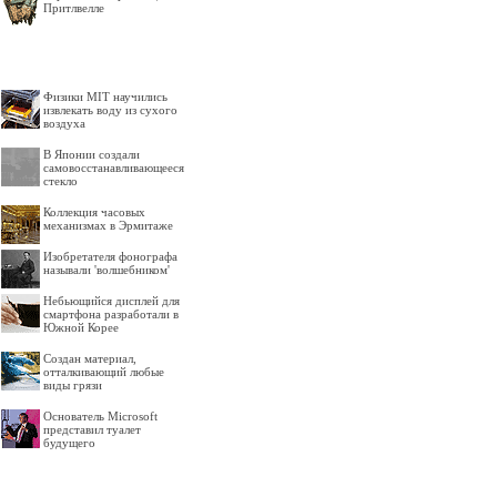
Притлвелле
Физики MIT научились
извлекать воду из сухого
воздуха
В Японии создали
самовосстанавливающееся
стекло
Коллекция часовых
механизмах в Эрмитаже
Изобретателя фонографа
называли 'волшебником'
Небьющийся дисплей для
смартфона разработали в
Южной Корее
Создан материал,
отталкивающий любые
виды грязи
Основатель Microsoft
представил туалет
будущего