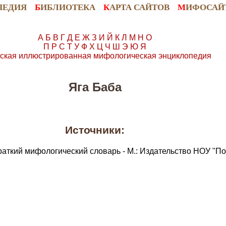
ПЕДИЯ
Б
ИБЛИОТЕКА
К
АРТА САЙТОВ
М
ИФОСАЙ
А
Б
В
Г
Д
Е
Ж
З
И
Й
К
Л
М
Н
О
П
Р
С
Т
У
Ф
Х
Ц
Ч
Ш
Э
Ю
Я
ская иллюстрированная мифологическая энциклопедия
Яга Баба
Источники:
раткий мифологический словарь - М.: Издательство НОУ "По