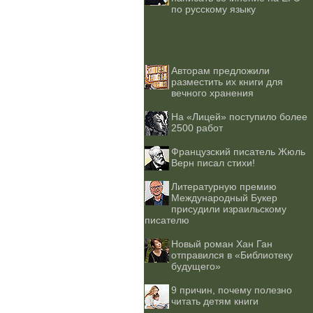
по русскому языку
Авторам предложили
разместить их книги для
вечного хранения
На «Лицей» поступило более
2500 работ
Французский писатель Жюль
Верн писал стихи!
Литературную премию
Международный Букер
присудили израильскому
писателю
Новый роман Хан Ган
отправился в «Библиотеку
будущего»
9 причин, почему полезно
читать детям книги