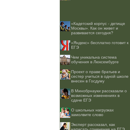
«Кадетский корпус - детище
Москвы». Как он живет и
развивается сегодня?
«Яндекс» бесплатно готовит к
ЕГЭ
Чем уникальна система
обучения в Люксембурге
Проект о праве братьев и
сестер учиться в одной школе
внесен в Госдуму
В Минобрнауки рассказали о
возможных изменениях в
сдаче ЕГЭ
О школьных нагрузках
замолвите слово
Эксперт рассказал, как
написать сочинение на ЕГЭ