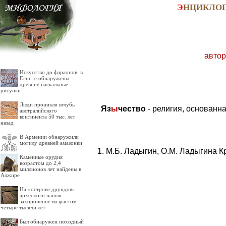
Э
НЦИКЛО
автор
Искусство до фараонов: в
Египте обнаружены
древние наскальные
рисунки
Люди проникли вглубь
Яз
ы
чество
- религия, основанн
австралийского
континента 50 тыс. лет
назад
В Армении обнаружили
могилу древней амазонки
М.Б. Ладыгин, О.М. Ладыгина К
Каменные орудия
возрастом до 2,4
миллионов лет найдены в
Алжире
На «острове друидов»
археологи нашли
захоронение возрастом
четыре тысячи лет
Был обнаружен походный