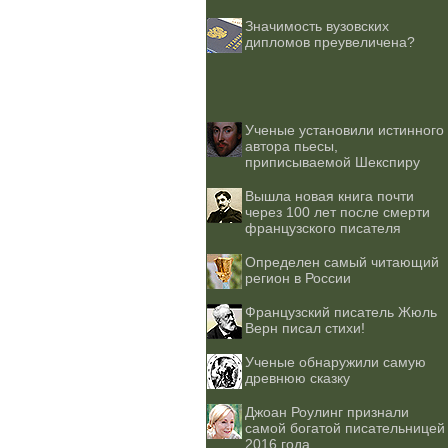
Значимость вузовских
дипломов преувеличена?
Ученые установили истинного
автора пьесы,
приписываемой Шекспиру
Вышла новая книга почти
через 100 лет после смерти
французского писателя
Определен самый читающий
регион в России
Французский писатель Жюль
Верн писал стихи!
Ученые обнаружили самую
древнюю сказку
Джоан Роулинг признали
самой богатой писательницей
2016 года