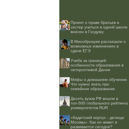
Проект о праве братьев и
сестер учиться в одной школе
внесен в Госдуму
В Минобрнауки рассказали о
возможных изменениях в
сдаче ЕГЭ
Учеба за границей:
особенности образования в
неторопливой Дании
Мифы о домашнем обучении.
Что нужно знать про
семейное образование
Десять вузов РФ вошли в
топ-500 глобального рейтинга
университетов RUR
«Кадетский корпус - детище
Москвы». Как он живет и
развивается сегодня?