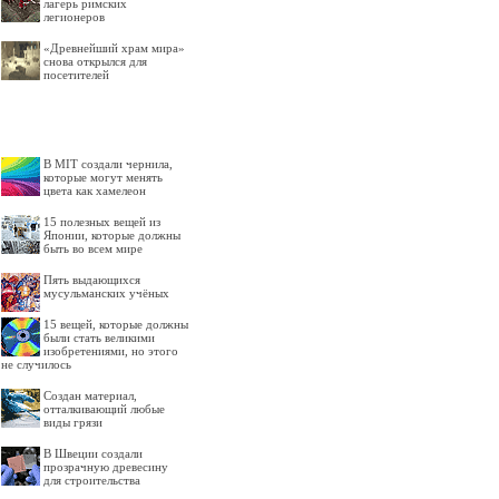
лагерь римских
легионеров
«Древнейший храм мира»
снова открылся для
посетителей
В MIT создали чернила,
которые могут менять
цвета как хамелеон
15 полезных вещей из
Японии, которые должны
быть во всем мире
Пять выдающихся
мусульманских учёных
15 вещей, которые должны
были стать великими
изобретениями, но этого
не случилось
Создан материал,
отталкивающий любые
виды грязи
В Швеции создали
прозрачную древесину
для строительства