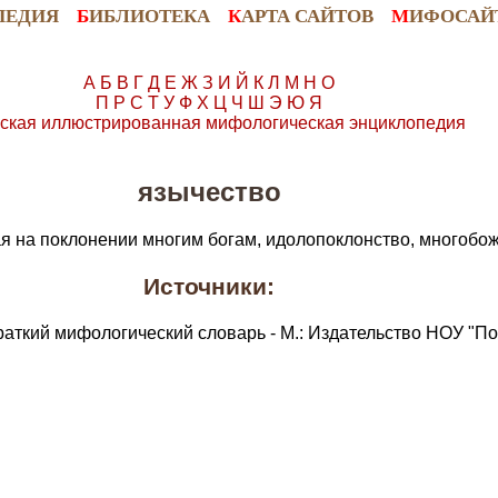
ПЕДИЯ
Б
ИБЛИОТЕКА
К
АРТА САЙТОВ
М
ИФОСАЙ
А
Б
В
Г
Д
Е
Ж
З
И
Й
К
Л
М
Н
О
П
Р
С
Т
У
Ф
Х
Ц
Ч
Ш
Э
Ю
Я
ская иллюстрированная мифологическая энциклопедия
язычество
ая на поклонении многим богам, идолопоклонство, многобож
Источники:
раткий мифологический словарь - М.: Издательство НОУ "По