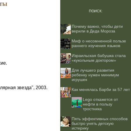
ТЫ
ПОИСК:
Почему важно, чтобы дети
верили в Деда Мороза
Миф о несомненной пользе
раннего изучения языков
Израильская бабушка стала
«кукольным доктором»
ие.
Для лучшего развития
ребенку нужен минимум
игрушек
лярная звезда", 2003.
Как менялась Барби за 57 лет
Lego откажется от
нефти в пользу
тростника
Пять эффективных способов
быстро унять детскую
истерику