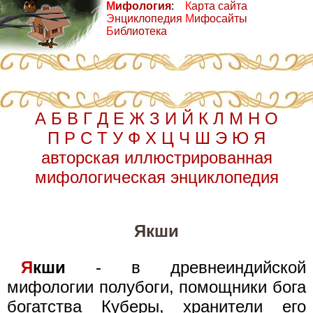
М
ифология
:
К
арта сайта
Э
нциклопедия
М
ифосайты
Б
иблиотека
А
Б
В
Г
Д
Е
Ж
З
И
Й
К
Л
М
Н
О
П
Р
С
Т
У
Ф
Х
Ц
Ч
Ш
Э
Ю
Я
авторская иллюстрированная
мифологическая энциклопедия
Якши
Я
кши
- в древнеиндийской
мифологии полубоги, помощники бога
богатства Куберы, хранители его