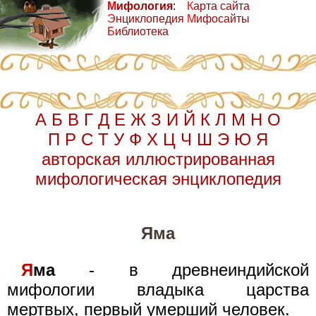
М
ифология
:
К
арта сайта
Э
нциклопедия
М
ифосайты
Б
иблиотека
А
Б
В
Г
Д
Е
Ж
З
И
Й
К
Л
М
Н
О
П
Р
С
Т
У
Ф
Х
Ц
Ч
Ш
Э
Ю
Я
авторская иллюстрированная
мифологическая энциклопедия
Яма
Я
ма
- в древнеиндийской
мифологии владыка царства
мертвых, первый умерший человек.