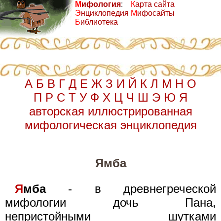
М
ифология
:
К
арта сайта
Э
нциклопедия
М
ифосайты
Б
иблиотека
А
Б
В
Г
Д
Е
Ж
З
И
Й
К
Л
М
Н
О
П
Р
С
Т
У
Ф
Х
Ц
Ч
Ш
Э
Ю
Я
авторская иллюстрированная
мифологическая энциклопедия
Ямба
Я
мба
- в древнегреческой
мифологии дочь Пана,
непристойными шутками